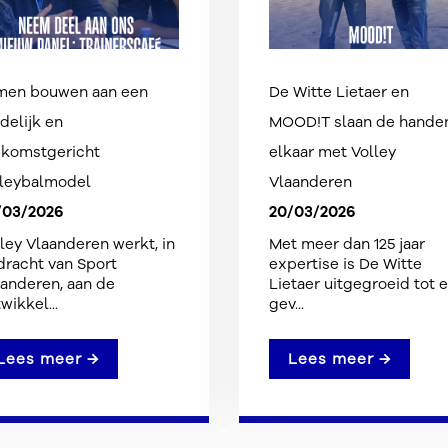
men bouwen aan een
De Witte Lietaer en
delijk en
MOOD!T slaan de handen
ekomstgericht
elkaar met Volley
lleybalmodel
Vlaanderen
/03/2026
20/03/2026
ley Vlaanderen werkt, in
Met meer dan 125 jaar
racht van Sport
expertise is De Witte
anderen, aan de
Lietaer uitgegroeid tot 
wikkel...
gev...
Lees meer →
Lees meer →