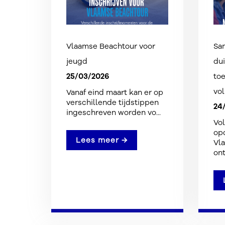
Vlaamse Beachtour voor
Sa
jeugd
dui
25/03/2026
to
vo
Vanaf eind maart kan er op
verschillende tijdstippen
24
ingeschreven worden vo...
Vol
opd
Lees meer →
Vla
ont