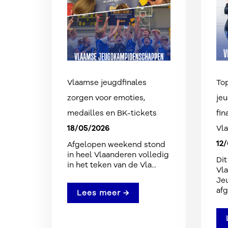
Vlaamse jeugdfinales
To
zorgen voor emoties,
jeu
medailles en BK-tickets
fin
18/05/2026
Vl
12
Afgelopen weekend stond
in heel Vlaanderen volledig
Di
in het teken van de Vla...
Vl
Je
afg
Lees meer →