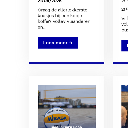
21/04/2026
vr
21
Graag de allerlekkerste
koekjes bij een kopje
Vij
koffie? Volley Vlaanderen
vol
en...
bus
Lees meer →