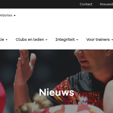
Contact
Nieuwsb
Websites
tie
Clubs en leden
Integriteit
Voor trainers
Nieuws