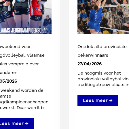
pweekend voor
Ontdek alle provinciale
gdvolleybal: Vlaamse
bekerwinnaars
27/04/2026
ales verspreid over
aanderen
De hoogmis voor het
provinciale volleybal vin
/05/2026
traditiegetrouw plaats in 
t weekend worden de
aamse
Lees meer →
ugdkampioenschappen
ewerkt. Daar wordt b...
Lees meer →