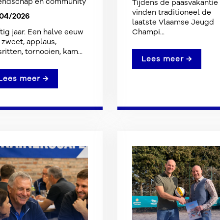
iendschap en community
Tijdens de paasvakantie
vinden traditioneel de
/04/2026
laatste Vlaamse Jeugd
ftig jaar. Een halve eeuw
Champi...
 zweet, applaus,
ritten, tornooien, kam...
Lees meer →
Lees meer →