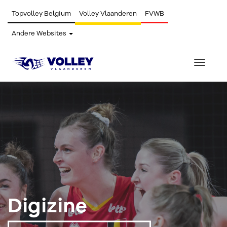
Topvolley Belgium
Volley Vlaanderen
FVWB
Andere Websites
Toggle
navigat
Digizine