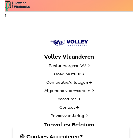
r
Volley Vlaanderen
Bestuursorgaan VV →
Goed bestuur →
Competitie/uitslagen →
Algemene voorwaarden →
Vacatures →
Contact →
Privacyverklaring →
Topvolley Belgium
Over TopVolleyBelgium →
🍪 Cookies Accepteren?