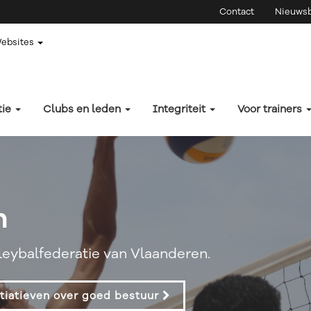
Contact
Nieuwsb
Websites
tie
Clubs en leden
Integriteit
Voor trainers
n
lleybalfederatie van Vlaanderen.
tiatieven over goed bestuur