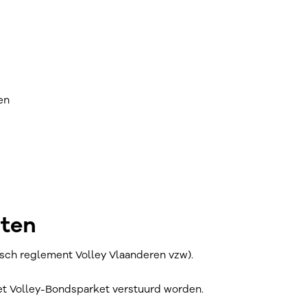
en
hten
idisch reglement Volley Vlaanderen vzw).
het Volley-Bondsparket verstuurd worden.