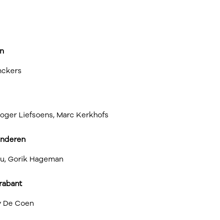
en
nckers
oger Liefsoens, Marc Kerkhofs
anderen
au, Gorik Hageman
rabant
y De Coen