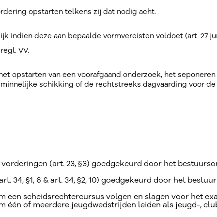
ering opstarten telkens zij dat nodig acht.
ijk indien deze aan bepaalde vormvereisten voldoet (art. 27 jur.
regl. VV.
 het opstarten van een voorafgaand onderzoek, het seponeren 
 minnelijke schikking of de rechtstreeks dagvaarding voor d
orderingen (art. 23, §3) goedgekeurd door het bestuursor
art. 34, §1, 6 & art. 34, §2, 10) goedgekeurd door het bestu
m een scheidsrechtercursus volgen en slagen voor het ex
 één of meerdere jeugdwedstrijden leiden als jeugd-, clu