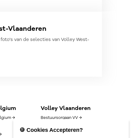
est-Vlaanderen
foto's van de selecties van Volley West-
elgium
Volley Vlaanderen
lgium →
Bestuursorgaan VV →
Goed bestuur →
🍪 Cookies Accepteren?
→
Competitie/uitslagen →