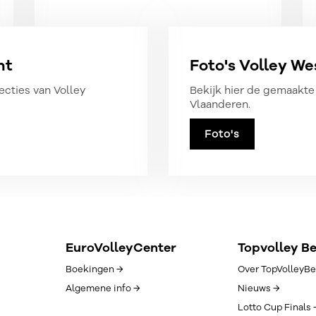
nt
Foto's Volley W
ecties van Volley
Bekijk hier de gemaakte 
Vlaanderen.
Foto's
EuroVolleyCenter
Topvolley B
Boekingen →
Over TopVolleyBe
Algemene info →
Nieuws →
Lotto Cup Finals 