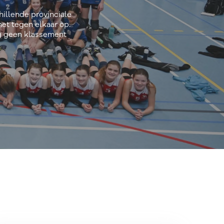
hillende provinciale
het tegen elkaar op.
ag geen klassement