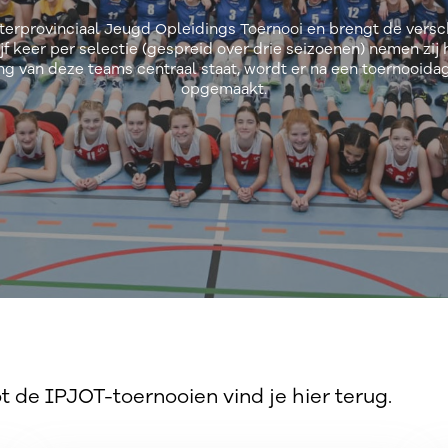
terprovinciaal Jeugd Opleidings Toernooi en brengt de versc
jf keer per selectie (gespreid over drie seizoenen) nemen zij 
g van deze teams centraal staat, wordt er na een toernooid
opgemaakt.
 de IPJOT-toernooien vind je hier terug.