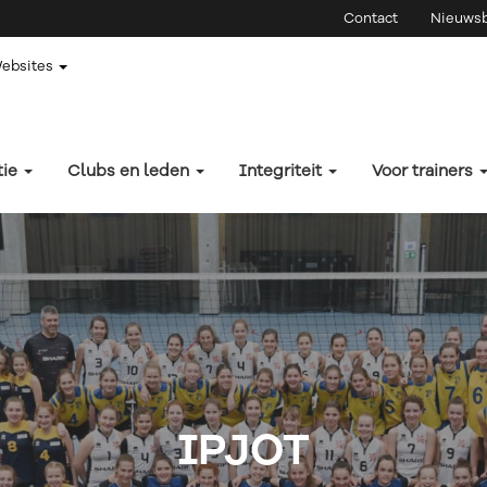
Contact
Nieuwsb
Websites
tie
Clubs en leden
Integriteit
Voor trainers
IPJOT