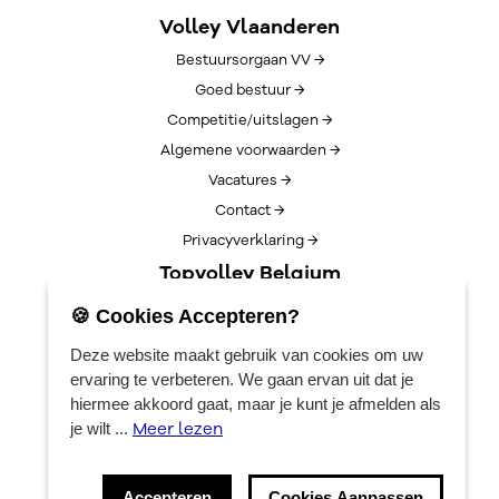
Volley Vlaanderen
Bestuursorgaan VV →
Goed bestuur →
Competitie/uitslagen →
Algemene voorwaarden →
Vacatures →
Contact →
Privacyverklaring →
Topvolley Belgium
Over TopVolleyBelgium →
🍪 Cookies Accepteren?
Nieuws →
Deze website maakt gebruik van cookies om uw
Lotto Cup Finals →
ervaring te verbeteren. We gaan ervan uit dat je
EuroVolleyCenter
hiermee akkoord gaat, maar je kunt je afmelden als
Meer lezen
je wilt ...
Boekingen →
Algemene info →
Accepteren
Cookies Aanpassen