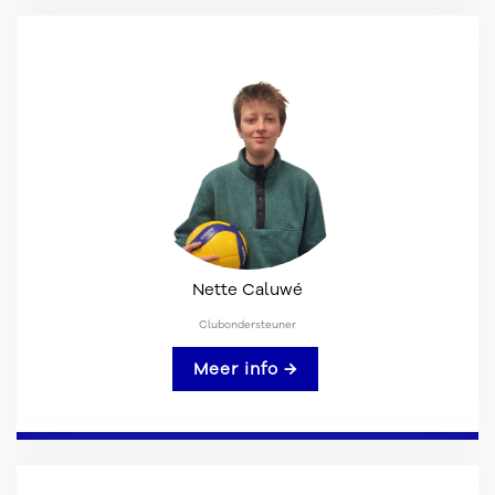
Nette Caluwé
Clubondersteuner
Meer info →