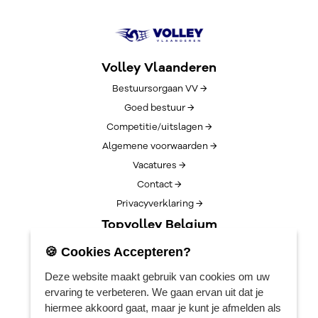
Volley Vlaanderen
Bestuursorgaan VV →
Goed bestuur →
Competitie/uitslagen →
Algemene voorwaarden →
Vacatures →
Contact →
Privacyverklaring →
Topvolley Belgium
Over TopVolleyBelgium →
🍪 Cookies Accepteren?
Nieuws →
Deze website maakt gebruik van cookies om uw
Lotto Cup Finals →
ervaring te verbeteren. We gaan ervan uit dat je
EuroVolleyCenter
hiermee akkoord gaat, maar je kunt je afmelden als