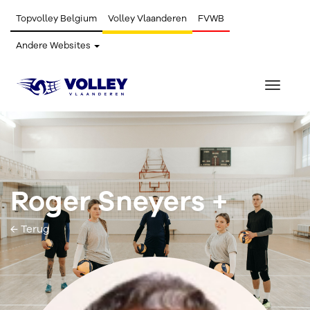
Topvolley Belgium
Volley Vlaanderen
FVWB
Andere Websites
Toggle
navigat
Roger Sneyers +
← Terug