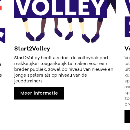
Start2Volley
V
Start2Volley heeft als doel de volleybalsport
Vo
g
makkelijker toegankelijk te maken voor een
la
breder publiek, zowel op niveau van nieuwe en
ui
e
jonge spelers als op niveau van de
ku
jeugdtrainers.
sp
aa
sp
Meer informatie
zo
pr