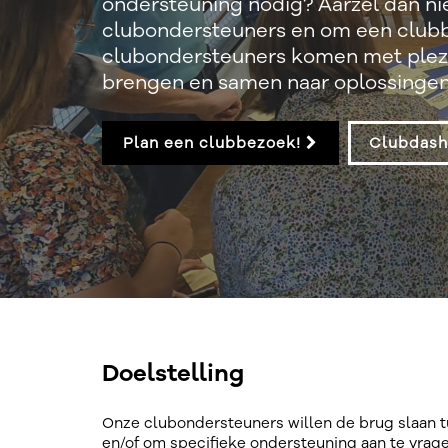
ondersteuning nodig? Aarzel dan n
clubondersteuners en om een clubb
clubondersteuners komen met plezie
brengen en samen naar oplossingen
Plan een clubbezoek!
Clubdas
Doelstelling
Onze clubondersteuners willen de brug slaan t
en/of om specifieke ondersteuning aan te vragen