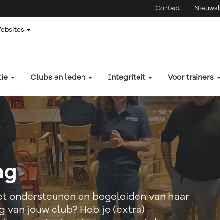
Contact
Nieuwsb
Websites
tie
Clubs en leden
Integriteit
Voor trainers
ng
het ondersteunen en begeleiden van haar
g van jouw club? Heb je (extra)