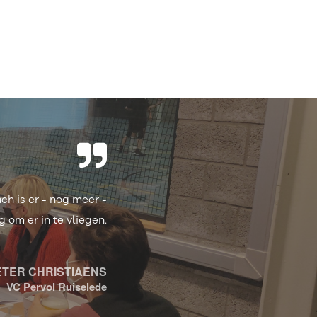
lub om zo tot nieuwe
ere club groot/klein.
LEVI CONINGS
Mavo Dilsen-Stokkem