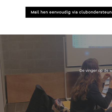
Mail hen eenvoudig via clubondersteu
Het clubbezo
opl