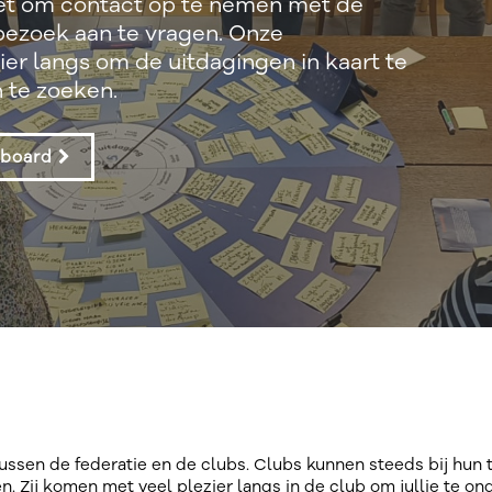
iet om contact op te nemen met de
ezoek aan te vragen. Onze
r langs om de uitdagingen in kaart te
 te zoeken.
hboard
ussen de federatie en de clubs. Clubs kunnen steeds bij hu
. Zij komen met veel plezier langs in de club om jullie te o