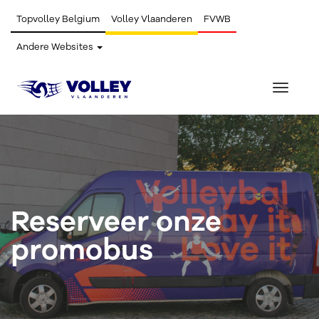
Topvolley Belgium
Volley Vlaanderen
FVWB
Andere Websites
Toggle
navigat
Reserveer onze
promobus