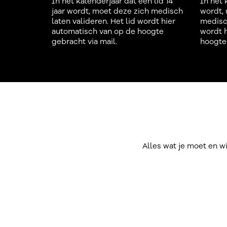
In het kalenderjaar dat een lid 14
In het 
jaar wordt, moet deze zich medisch
wordt,
laten valideren. Het lid wordt hier
medisch
automatisch van op de hoogte
wordt h
gebracht via mail.
hoogte 
Alles wat je moet en w