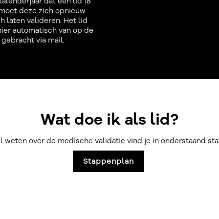
kalenderjaar dat een lid 18
 moet deze zich opnieuw
 laten valideren. Het lid
ier automatisch van op de
gebracht via mail.
Wat doe ik als lid?
il weten over de medische validatie vind je in onderstaand s
Stappenplan