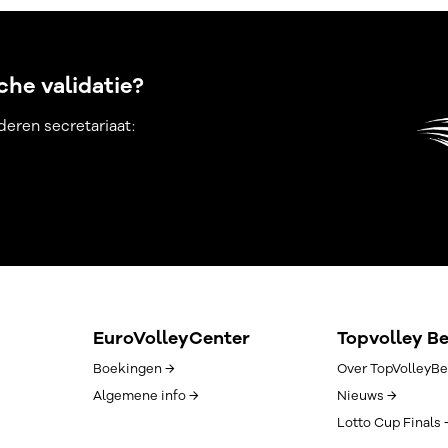
he validatie?
eren secretariaat:
EuroVolleyCenter
Topvolley B
Boekingen →
Over TopVolleyBe
Algemene info →
Nieuws →
Lotto Cup Finals 