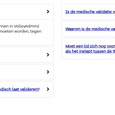
Is de medische validatie v
unnen in VolleyAdmin2
Waarom is de medische val
 moeten worden, tegen
Moet een lid zich nog voo
als het instapt tussen de 15
edisch laat valideren?