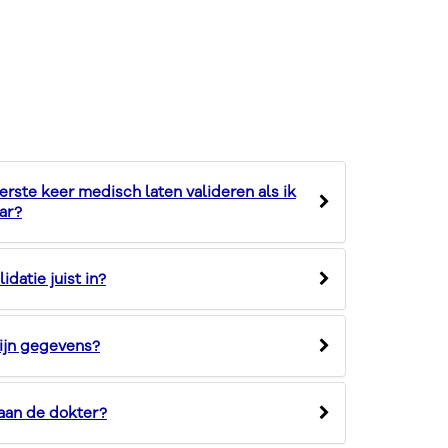
erste keer medisch laten valideren als ik
aar?
datie juist in?
ijn gegevens?
 aan de dokter?