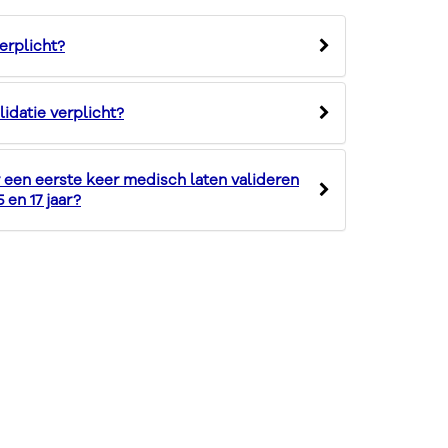
erplicht?
idatie verplicht?
r een eerste keer medisch laten valideren
 en 17 jaar?