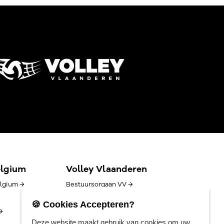
elgium
Volley Vlaanderen
lgium →
Bestuursorgaan VV →
Goed bestuur →
🍪 Cookies Accepteren?
→
Competitie/uitslagen →
Deze website maakt gebruik van cookies om uw