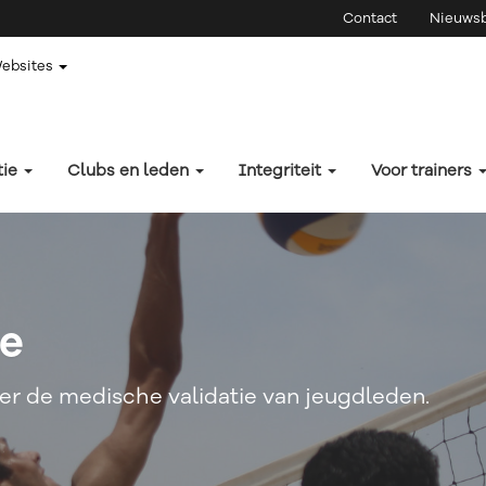
Contact
Nieuwsb
Websites
tie
Clubs en leden
Integriteit
Voor trainers
ie
ver de medische validatie van jeugdleden.