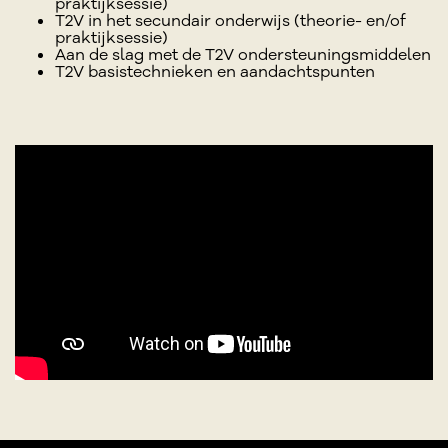
praktijksessie)
T2V in het secundair onderwijs (theorie- en/of
praktijksessie)
Aan de slag met de T2V ondersteuningsmiddelen
T2V basistechnieken en aandachtspunten