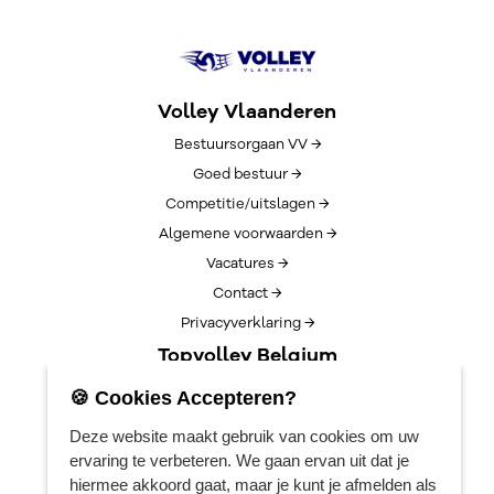
Volley Vlaanderen
Bestuursorgaan VV →
Goed bestuur →
Competitie/uitslagen →
Algemene voorwaarden →
Vacatures →
Contact →
Privacyverklaring →
Topvolley Belgium
Over TopVolleyBelgium →
🍪 Cookies Accepteren?
Nieuws →
Deze website maakt gebruik van cookies om uw
Lotto Cup Finals →
ervaring te verbeteren. We gaan ervan uit dat je
EuroVolleyCenter
hiermee akkoord gaat, maar je kunt je afmelden als