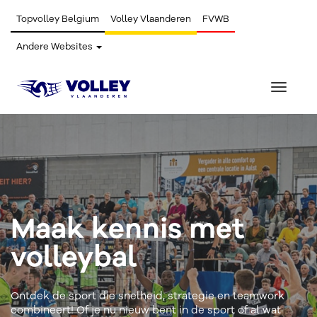
Topvolley Belgium
Volley Vlaanderen
FVWB
Andere Websites
Toggle
navigat
Maak kennis met
volleybal
Ontdek de sport die snelheid, strategie en teamwork
combineert! Of je nu nieuw bent in de sport of al wat