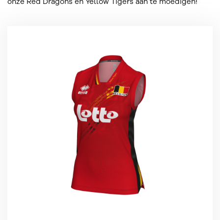
onze Red Dragons en Yellow Tigers aan te moedigen!