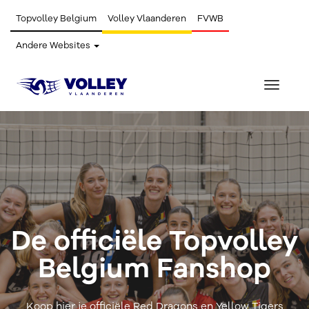
Topvolley Belgium
Volley Vlaanderen
FVWB
Andere Websites
Toggle
navigat
De officiële Topvolley
Belgium Fanshop
Koop hier je officiële Red Dragons en Yellow Tigers