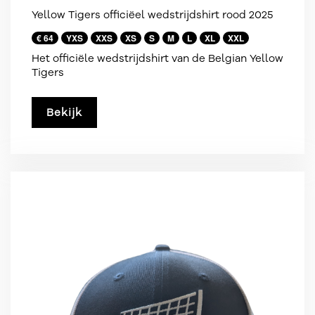
Yellow Tigers officiëel wedstrijdshirt rood 2025
€ 64
YXS
XXS
XS
S
M
L
XL
XXL
Het officiële wedstrijdshirt van de Belgian Yellow
Tigers
Bekijk