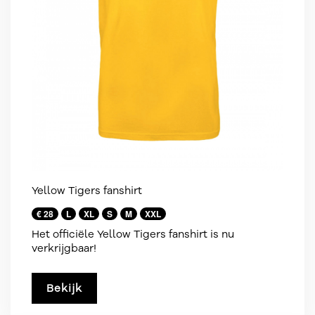
Yellow Tigers fanshirt
€ 28
L
XL
S
M
XXL
Het officiële Yellow Tigers fanshirt is nu
verkrijgbaar!
Bekijk