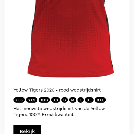
Yellow Tigers 2026 - rood wedstrijdshirt
€ 85
YXS
XXS
XS
S
M
L
XL
XXL
Het nieuwste wedstrijdshirt van de Yellow
Tigers. 100% Erreà kwaliteit.
Bekijk