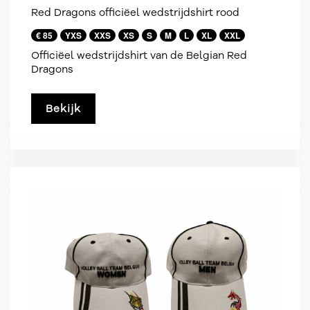
Red Dragons officiëel wedstrijdshirt rood
€ 85
YXS
XXS
XS
S
M
L
XL
XXL
Officiëel wedstrijdshirt van de Belgian Red
Dragons
Bekijk