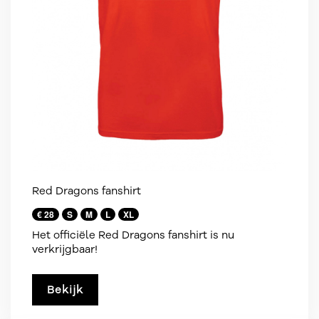
Red Dragons fanshirt
€ 28
S
M
L
XL
Het officiële Red Dragons fanshirt is nu
verkrijgbaar!
Bekijk