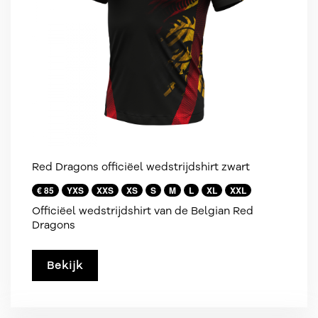
Red Dragons officiëel wedstrijdshirt zwart
€ 85
YXS
XXS
XS
S
M
L
XL
XXL
Officiëel wedstrijdshirt van de Belgian Red
Dragons
Bekijk