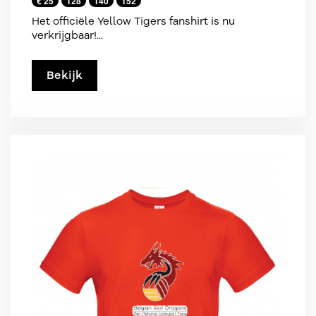
€ 25
128
140
152
Het officiële Yellow Tigers fanshirt is nu
verkrijgbaar!...
Bekijk