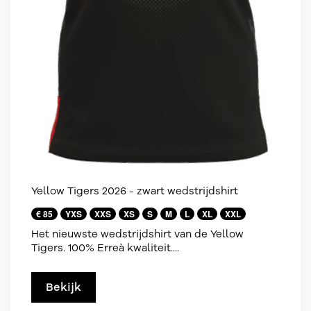
Yellow Tigers 2026 - zwart wedstrijdshirt
€ 85
YXS
XXS
XS
S
M
L
XL
XXL
Het nieuwste wedstrijdshirt van de Yellow
Tigers. 100% Erreà kwaliteit....
Bekijk