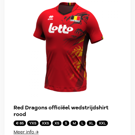
Red Dragons officiëel wedstrijdshirt
rood
€ 85
YXS
XXS
XS
S
M
L
XL
XXL
Meer info →