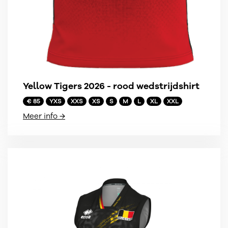
Yellow Tigers 2026 - rood wedstrijdshirt
€ 85
YXS
XXS
XS
S
M
L
XL
XXL
Meer info →