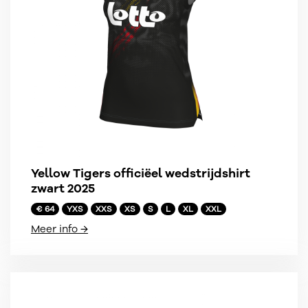
Yellow Tigers officiëel wedstrijdshirt
zwart 2025
€ 64
YXS
XXS
XS
S
L
XL
XXL
Meer info →