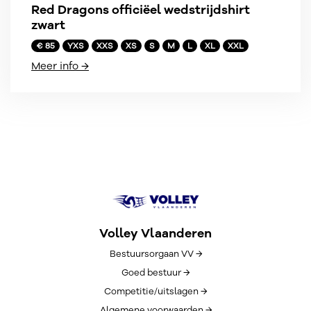
Red Dragons officiëel wedstrijdshirt
zwart
€ 85
YXS
XXS
XS
S
M
L
XL
XXL
Meer info →
Volley Vlaanderen
Bestuursorgaan VV →
Goed bestuur →
Competitie/uitslagen →
Algemene voorwaarden →