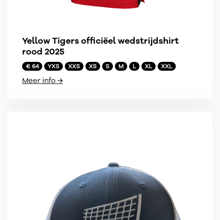
Yellow Tigers officiëel wedstrijdshirt
rood 2025
€ 64
YXS
XXS
XS
S
M
L
XL
XXL
Meer info →