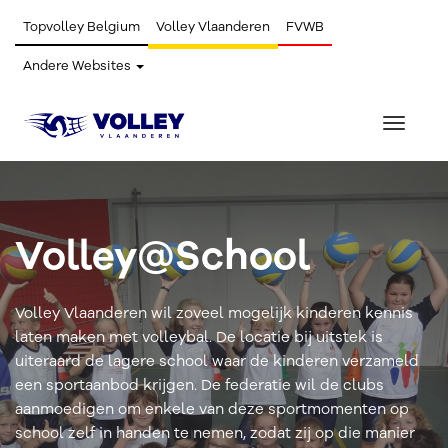
Topvolley Belgium
Volley Vlaanderen
FVWB
Andere Websites
Toggle
navigat
Volley@School
Volley Vlaanderen wil zoveel mogelijk kinderen kennis
laten maken met volleybal. De locatie bij uitstek is
uiteraard de lagere school waar de kinderen verzameld
een sportaanbod krijgen. De federatie wil de clubs
aanmoedigen om enkele van deze sportmomenten op
school zelf in handen te nemen, zodat zij op die manier