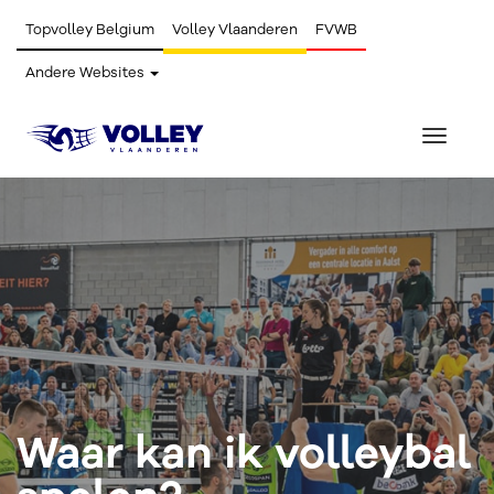
Topvolley Belgium
Volley Vlaanderen
FVWB
Andere Websites
Toggle
navigat
Waar kan ik volleybal