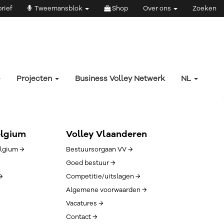
rief
Tweemansblok
Shop
Over ons
Zoeken
Projecten
Business Volley Netwerk
NL
elgium
Volley Vlaanderen
lgium →
Bestuursorgaan VV →
Goed bestuur →
→
Competitie/uitslagen →
Algemene voorwaarden →
Vacatures →
Contact →