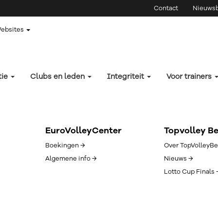
Contact
Nieuwsb
Websites
tie
Clubs en leden
Integriteit
Voor trainers
EuroVolleyCenter
Topvolley B
Boekingen →
Over TopVolleyBe
Algemene info →
Nieuws →
Lotto Cup Finals 