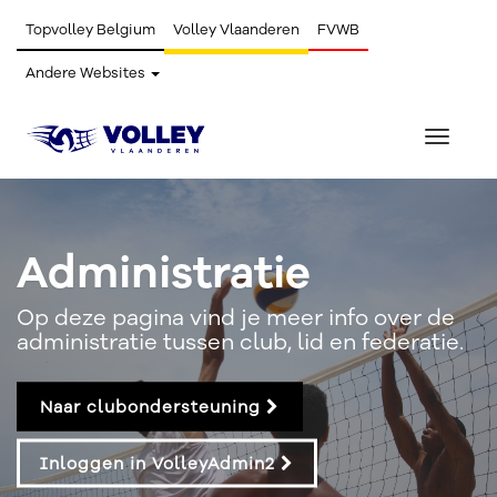
Topvolley Belgium
Volley Vlaanderen
FVWB
Andere Websites
Toggle
navigat
Administratie
Op deze pagina vind je meer info over de
administratie tussen club, lid en federatie.
Naar clubondersteuning
Inloggen in VolleyAdmin2