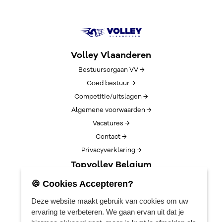
Volley Vlaanderen
Bestuursorgaan VV →
Goed bestuur →
Competitie/uitslagen →
Algemene voorwaarden →
Vacatures →
Contact →
Privacyverklaring →
Topvolley Belgium
Over TopVolleyBelgium →
🍪 Cookies Accepteren?
Nieuws →
Deze website maakt gebruik van cookies om uw
Lotto Cup Finals →
ervaring te verbeteren. We gaan ervan uit dat je
EuroVolleyCenter