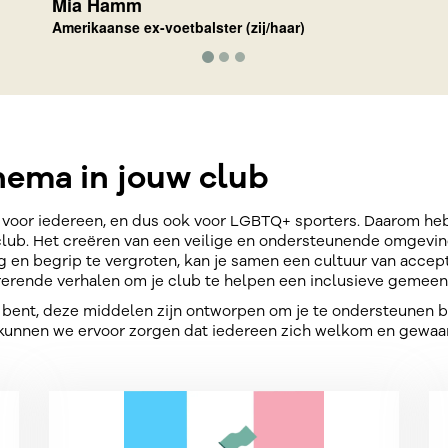
who they are."
Nikki Hiltz
Amerikaanse middellangeafstandsloper (die/hun)
hema in jouw club
al voor iedereen, en dus ook voor LGBTQ+ sporters. Daarom h
b. Het creëren van een veilige en ondersteunende omgeving i
en begrip te vergroten, kan je samen een cultuur van accept
pirerende verhalen om je club te helpen een inclusieve gemee
id bent, deze middelen zijn ontworpen om je te ondersteunen b
 kunnen we ervoor zorgen dat iedereen zich welkom en gewaar