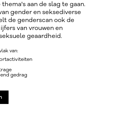
 thema's aan de slag te gaan.
 van gender en seksediverse
lt de genderscan ook de
ijfers van vrouwen en
seksuele geaardheid.
vlak van:
rtactiviteiten
trage
dend gedrag
n