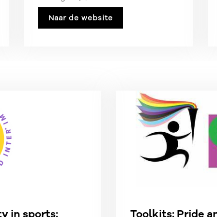
ook nuttige tools op (Q&A,
overlegtool,...).
Naar de website