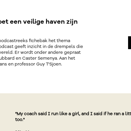
t een veilige haven zijn
 podcastreeks fichebak het thema
dcast geeft inzicht in de drempels die
ereld. Er wordt onder andere gepraat
 Hubbard en Caster Semenya. Aan het
ns en professor Guy T'Sjoen.
"There's a lot of things I could probably attribute my
to, but I think the most powerful tool I have is my joy
trive when we make a space for them, love them, and