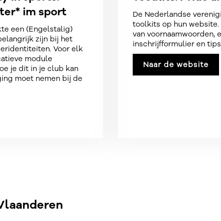
y in sports:
Toolkits: Pride 
ter* im sport
De Nederlandse verenigi
toolkits op hun website.
te een (Engelstalig)
van voornaamwoorden, ee
langrijk zijn bij het
inschrijfformulier en tip
ridentiteiten. Voor elk
catieve module
Naar de website
e je dit in je club kan
ging moet nemen bij de