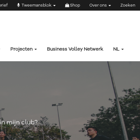
rief
Tweemansblok
Shop
Over ons
Zoeken
Projecten
Business Volley Netwerk
NL
in mijn club?