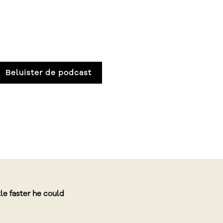
Beluister de podcast
 recent successes
. Queer people can
 embrace them for