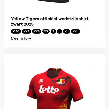
Yellow Tigers officiëel wedstrijdshirt
zwart 2025
€ 64
YXS
XXS
XS
S
L
XL
XXL
Meer info →