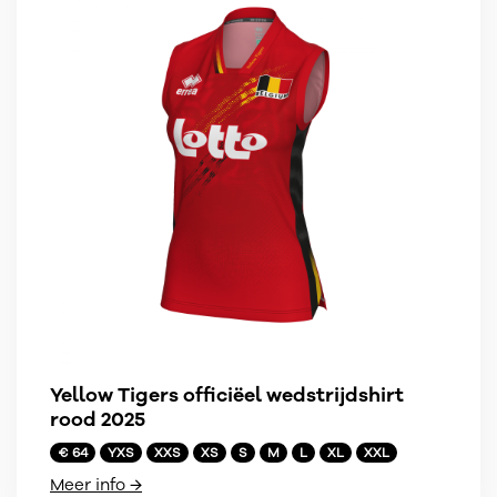
Yellow Tigers officiëel wedstrijdshirt
rood 2025
€ 64
YXS
XXS
XS
S
M
L
XL
XXL
Meer info →