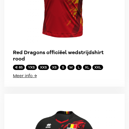
Red Dragons officiëel wedstrijdshirt
rood
€ 85
YXS
XXS
XS
S
M
L
XL
XXL
Meer info →