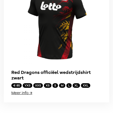
Red Dragons officiëel wedstrijdshirt
zwart
€ 85
YXS
XXS
XS
S
M
L
XL
XXL
Meer info →