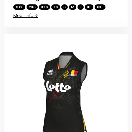
€ 85
YXS
XXS
XS
S
M
L
XL
XXL
Meer info →