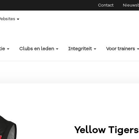
Contact
Nieuwsb
Websites
tie
Clubs en leden
Integriteit
Voor trainers
Yellow Tigers 