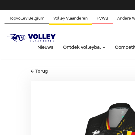
Topvolley Belgium
Volley Vlaanderen
FVWB
Andere 
Nieuws
Ontdek volleybal
Competi
← Terug