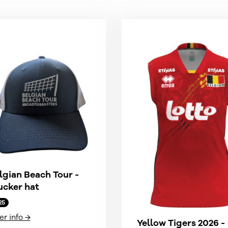
lgian Beach Tour -
ucker hat
25
r info →
Yellow Tigers 2026 -