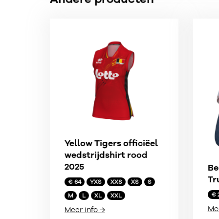
Yellow Tigers officiëel
wedstrijdshirt rood
2025
Be
Tr
€ 64
YXS
XXS
XS
S
€ 
M
L
XL
XXL
Mee
Meer info →