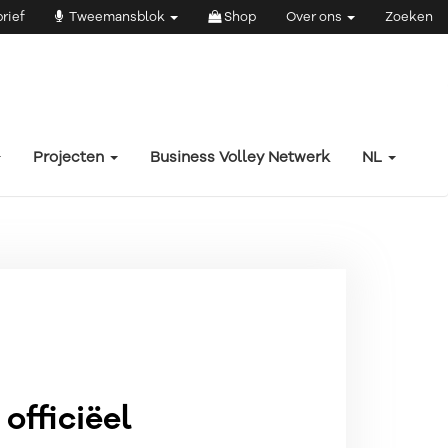
rief
Tweemansblok
Shop
Over ons
Zoeken
Projecten
Business Volley Netwerk
NL
officiëel