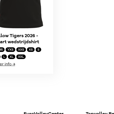
llow Tigers 2026 -
art wedstrijdshirt
85
YXS
XXS
XS
S
L
XL
XXL
r info →
EuroVolleyCenter
Topvolley B