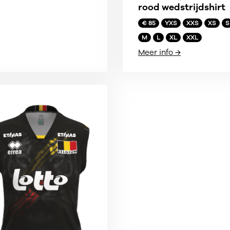
rood wedstrijdshirt
€ 85
YXS
XXS
XS
S
M
L
XL
XXL
Meer info →