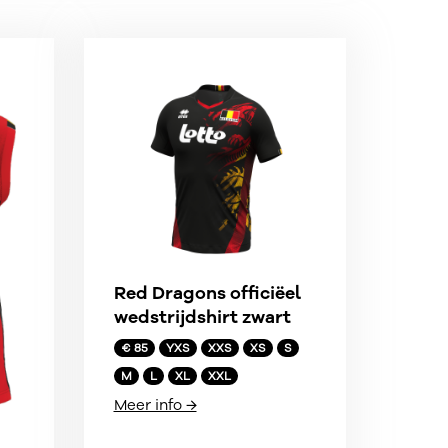
Red Dragons officiëel
wedstrijdshirt zwart
€ 85
YXS
XXS
XS
S
M
L
XL
XXL
Meer info →