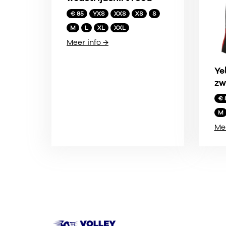
€ 85
YXS
XXS
XS
S
M
L
XL
XXL
Meer info →
Ye
zw
€ 
M
Mee