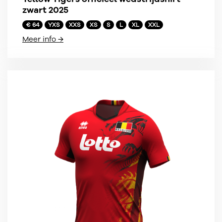
zwart 2025
€ 64
YXS
XXS
XS
S
L
XL
XXL
Meer info →