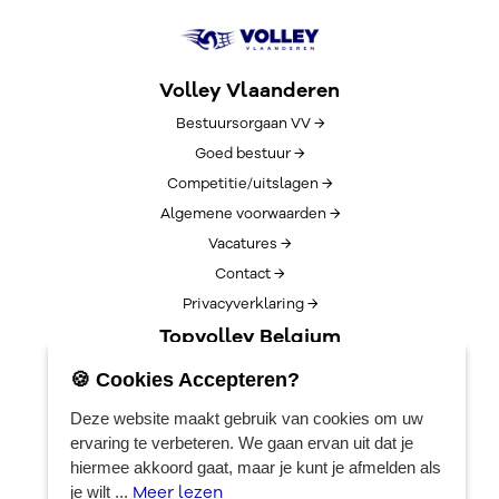
Volley Vlaanderen
Bestuursorgaan VV →
Goed bestuur →
Competitie/uitslagen →
Algemene voorwaarden →
Vacatures →
Contact →
Privacyverklaring →
Topvolley Belgium
Over TopVolleyBelgium →
🍪 Cookies Accepteren?
Nieuws →
Deze website maakt gebruik van cookies om uw
Lotto Cup Finals →
ervaring te verbeteren. We gaan ervan uit dat je
EuroVolleyCenter
hiermee akkoord gaat, maar je kunt je afmelden als
Meer lezen
je wilt ...
Boekingen →