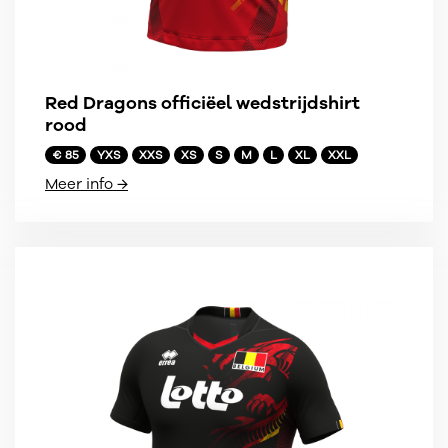
Red Dragons officiëel wedstrijdshirt
rood
€ 85
YXS
XXS
XS
S
M
L
XL
XXL
Meer info →