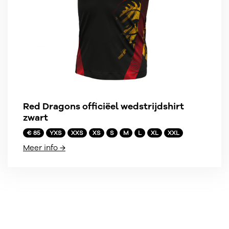
Red Dragons officiëel wedstrijdshirt
zwart
€ 85
YXS
XXS
XS
S
M
L
XL
XXL
Meer info →