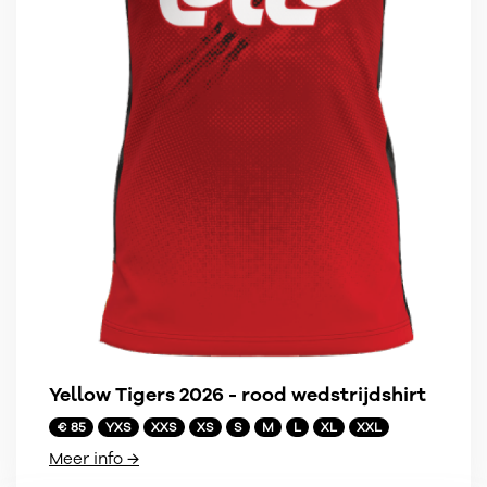
Yellow Tigers 2026 - rood wedstrijdshirt
€ 85
YXS
XXS
XS
S
M
L
XL
XXL
Meer info →