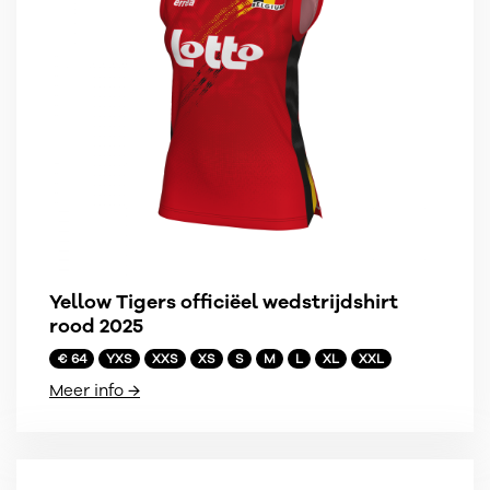
Yellow Tigers officiëel wedstrijdshirt
rood 2025
€ 64
YXS
XXS
XS
S
M
L
XL
XXL
Meer info →