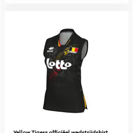
Yellow Tigers officiëel wedstrijdshirt