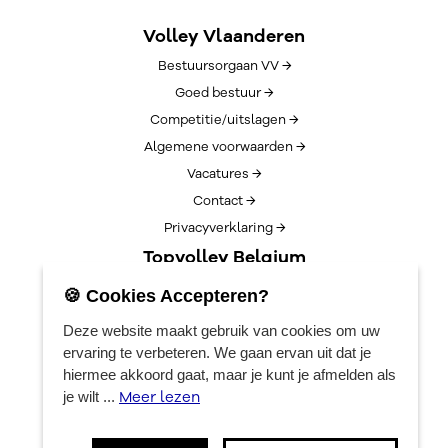
Volley Vlaanderen
Bestuursorgaan VV →
Goed bestuur →
Competitie/uitslagen →
Algemene voorwaarden →
Vacatures →
Contact →
Privacyverklaring →
Topvolley Belgium
Over TopVolleyBelgium →
🍪 Cookies Accepteren?
Nieuws →
Deze website maakt gebruik van cookies om uw
Lotto Cup Finals →
ervaring te verbeteren. We gaan ervan uit dat je
EuroVolleyCenter
hiermee akkoord gaat, maar je kunt je afmelden als
Meer lezen
je wilt ...
Boekingen →
Algemene info →