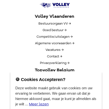
Volley Vlaanderen
Bestuursorgaan VV →
Goed bestuur →
Competitie/uitslagen →
Algemene voorwaarden →
Vacatures →
Contact →
Privacyverklaring →
Topvolley Belgium
Over TopVolleyBelgium →
🍪 Cookies Accepteren?
Nieuws →
Deze website maakt gebruik van cookies om uw
Lotto Cup Finals →
ervaring te verbeteren. We gaan ervan uit dat je
EuroVolleyCenter
hiermee akkoord gaat, maar je kunt je afmelden als
Meer lezen
je wilt ...
Boekingen →