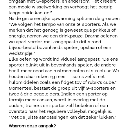
omgaan met G-sporters, en andersom. Het creëert
een mooie wisselwerking en verhoogt het begrip
langs beide kanten.”
Na de gezamenlijke opwarming splitsen de groepen.
“We volgen het tempo van onze G-sporters. Als we
merken dat het genoeg is geweest qua prikkels of
energie, nemen we een drinkpauze. Daarna oefenen
we apart verder, met aangepaste drills rond
bijvoorbeeld bovenhands spelen, opslaan of een
wedstrijdje.”
Elke oefening wordt individueel aangepast. “De ene
sporter blinkt uit in bovenhands spelen, de andere
heeft meer nood aan rustmomenten of structuur. We
houden daar rekening mee — soms zelfs met
hulpmiddelen zoals een fidget toy of rubik’s cube.”
Momenteel bestaat de groep uit vijf G-sporters en
twee à drie begeleiders. Indien een sporter op
termijn meer aankan, wordt in overleg met de
ouders, trainers en sporter zelf bekeken of een
overstap naar het reguliere volleybal mogelijk is.
“Met de juiste aanpassingen kan dat zeker lukken.”
Waarom deze aanpak?