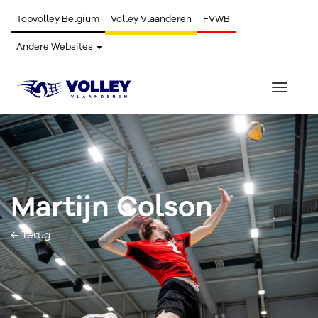
Topvolley Belgium
Volley Vlaanderen
FVWB
Andere Websites
Toggle
navigat
Martijn Colson
← Terug