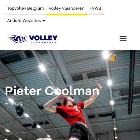
Topvolley Belgium
Volley Vlaanderen
FVWB
Andere Websites
Toggle
navigat
Pieter Coolman
← Terug