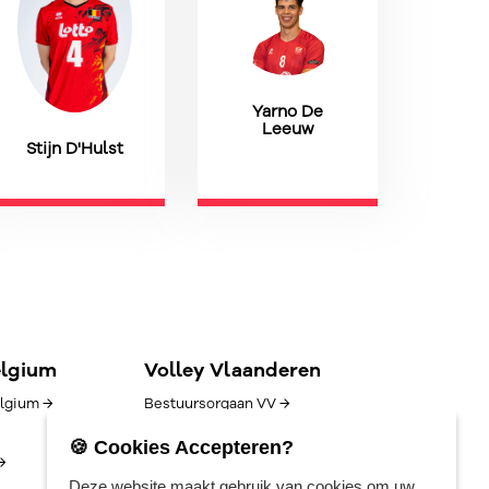
Yarno De
Leeuw
Stijn D'Hulst
elgium
Volley Vlaanderen
lgium →
Bestuursorgaan VV →
Goed bestuur →
🍪 Cookies Accepteren?
→
Competitie/uitslagen →
Deze website maakt gebruik van cookies om uw