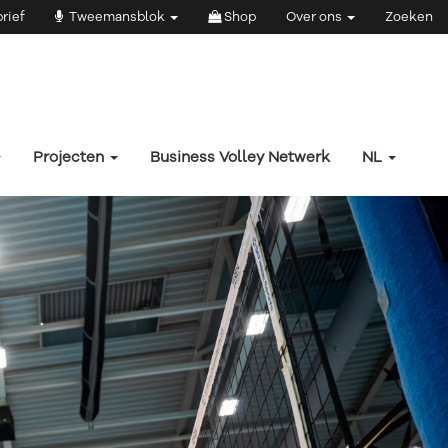
rief
Tweemansblok
Shop
Over ons
Zoeken
Projecten
Business Volley Netwerk
NL