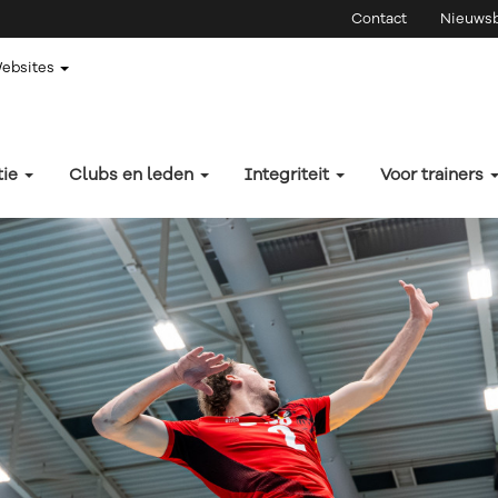
Contact
Nieuwsb
Websites
tie
Clubs en leden
Integriteit
Voor trainers