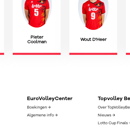
Pieter
Wout D'Heer
Coolman
EuroVolleyCenter
Topvolley B
Boekingen →
Over TopVolleyBe
Algemene info →
Nieuws →
Lotto Cup Finals 