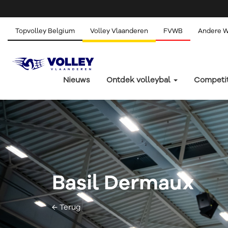
Topvolley Belgium
Volley Vlaanderen
FVWB
Andere 
Nieuws
Ontdek volleybal
Competi
Basil Dermaux
← Terug