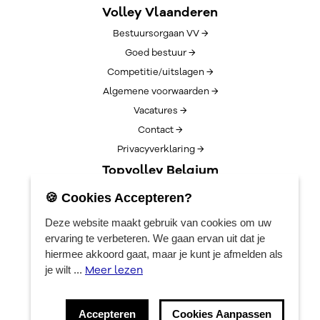
Volley Vlaanderen
Bestuursorgaan VV →
Goed bestuur →
Competitie/uitslagen →
Algemene voorwaarden →
Vacatures →
Contact →
Privacyverklaring →
Topvolley Belgium
Over TopVolleyBelgium →
🍪 Cookies Accepteren?
Nieuws →
Deze website maakt gebruik van cookies om uw
Lotto Cup Finals →
ervaring te verbeteren. We gaan ervan uit dat je
EuroVolleyCenter
hiermee akkoord gaat, maar je kunt je afmelden als
Meer lezen
je wilt ...
Boekingen →
Algemene info →
Accepteren
Cookies Aanpassen