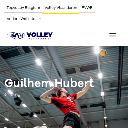
Topvolley Belgium
Volley Vlaanderen
FVWB
Andere Websites
Toggle
navigat
Guilhem Hubert
← Terug