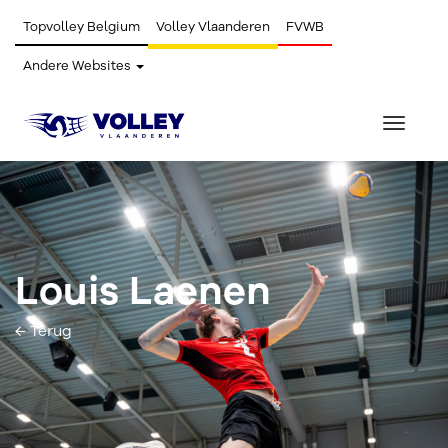
Topvolley Belgium
Volley Vlaanderen
FVWB
Andere Websites
Toggle
navigat
Louis Laenen
← Terug