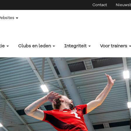
Contact
Nieuwsb
Websites
tie
Clubs en leden
Integriteit
Voor trainers