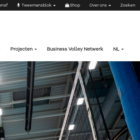
rief
Tweemansblok
Shop
Over ons
Zoeken
Projecten
Business Volley Netwerk
NL