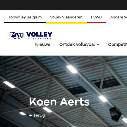
Topvolley Belgium
Volley Vlaanderen
FVWB
Andere 
Nieuws
Ontdek volleybal
Competi
Koen Aerts
← Terug