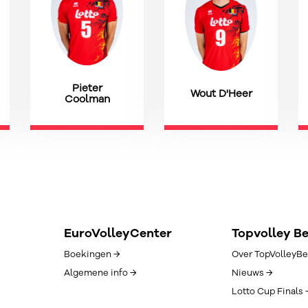
Pieter
Wout D'Heer
Coolman
EuroVolleyCenter
Topvolley B
Boekingen →
Over TopVolleyBe
Algemene info →
Nieuws →
Lotto Cup Finals 