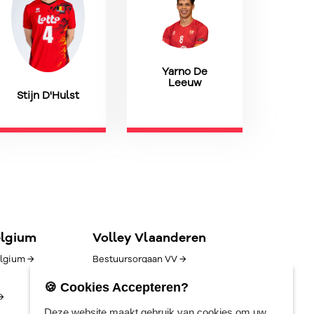
Yarno De
Leeuw
Stijn D'Hulst
elgium
Volley Vlaanderen
lgium →
Bestuursorgaan VV →
Goed bestuur →
🍪 Cookies Accepteren?
→
Competitie/uitslagen →
Deze website maakt gebruik van cookies om uw