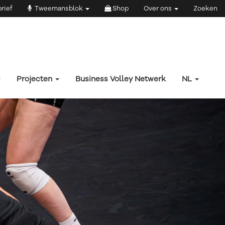
rief
Tweemansblok
Shop
Over ons
Zoeken
Projecten
Business Volley Netwerk
NL