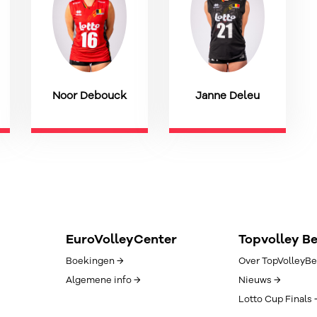
Noor Debouck
Janne Deleu
EuroVolleyCenter
Topvolley B
Boekingen →
Over TopVolleyBe
Algemene info →
Nieuws →
Lotto Cup Finals 