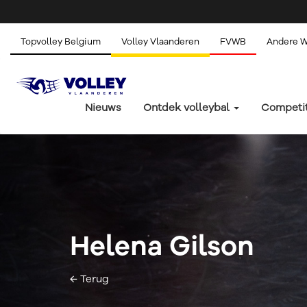
Topvolley Belgium
Volley Vlaanderen
FVWB
Andere 
Nieuws
Ontdek volleybal
Competi
Helena Gilson
← Terug