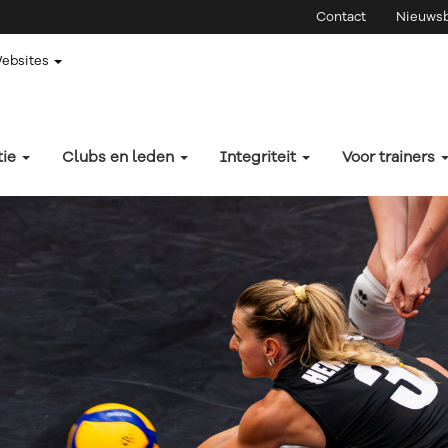
Contact
Nieuwsb
Websites
tie
Clubs en leden
Integriteit
Voor trainers