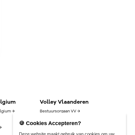
elgium
Volley Vlaanderen
lgium →
Bestuursorgaan VV →
Goed bestuur →
🍪 Cookies Accepteren?
→
Competitie/uitslagen →
Deze website maakt gebruik van cookies om uw