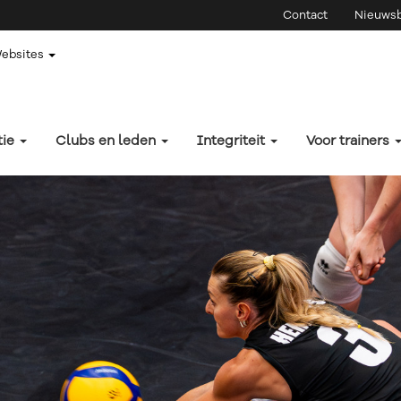
Contact
Nieuwsb
Websites
tie
Clubs en leden
Integriteit
Voor trainers