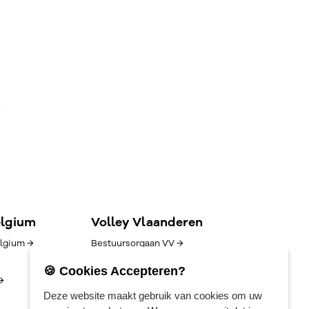
elgium
Volley Vlaanderen
lgium →
Bestuursorgaan VV →
Goed bestuur →
🍪 Cookies Accepteren?
→
Competitie/uitslagen →
Deze website maakt gebruik van cookies om uw
Algemene voorwaarden →