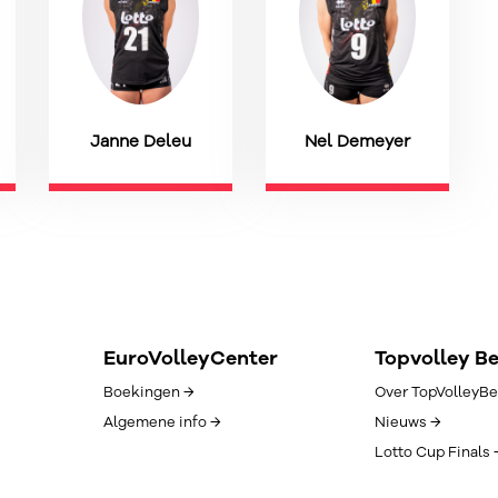
Janne Deleu
Nel Demeyer
EuroVolleyCenter
Topvolley B
Boekingen →
Over TopVolleyBe
Algemene info →
Nieuws →
Lotto Cup Finals 