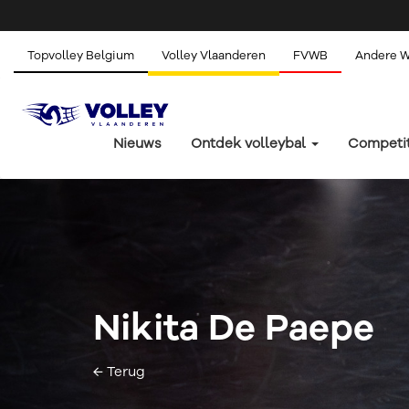
Topvolley Belgium
Volley Vlaanderen
FVWB
Andere 
Nieuws
Ontdek volleybal
Competi
Nikita De Paepe
← Terug