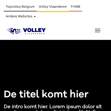
Topvolley Belgium
Volley Vlaanderen
FVWB
Andere Websites
Toggle
navigat
De titel komt hier
De intro komt hier. Lorem ipsum dolor sit