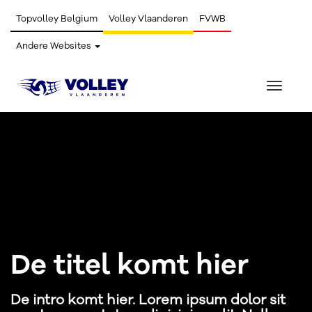
Topvolley Belgium
Volley Vlaanderen
FVWB
Andere Websites
Toggle
navigat
De titel komt hier
De intro komt hier. Lorem ipsum dolor sit