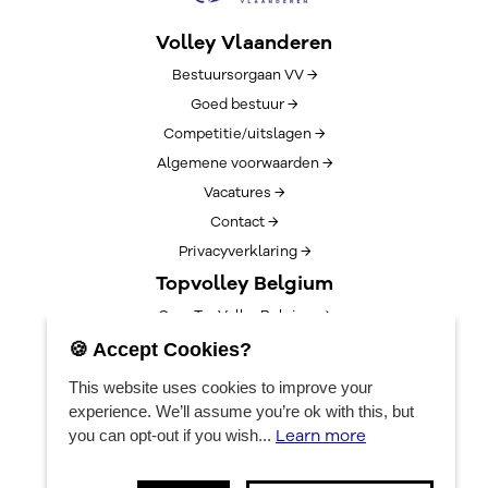
Volley Vlaanderen
Bestuursorgaan VV →
Goed bestuur →
Competitie/uitslagen →
Algemene voorwaarden →
Vacatures →
Contact →
Privacyverklaring →
Topvolley Belgium
Over TopVolleyBelgium →
Nieuws →
🍪 Accept Cookies?
Lotto Cup Finals →
This website uses cookies to improve your
EuroVolleyCenter
experience. We’ll assume you’re ok with this, but
Learn more
you can opt-out if you wish...
Bookings →
Algemene info →