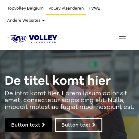
Topvolley Belgium
Volley Vlaanderen
FVWB
Andere Websites
Toggle
navigat
De titel komt hier
De intro komt hier. Lorem ipsum dolor sit
amet, consectetur adipisicing elit. Nulla,
impedit molestiae fugiat modi nesciunt est.
Button text
Button text