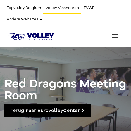
Topvolley Belgium
Volley Vlaanderen
FVWB
Andere Websites
Toggle
navigat
Red Dragons Meeting
Room
Terug naar EuroVolleyCenter