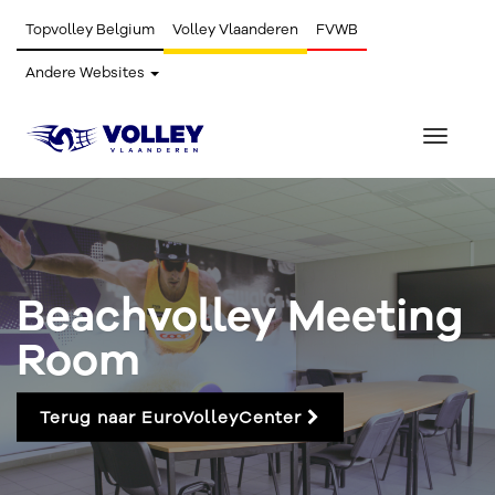
Topvolley Belgium
Volley Vlaanderen
FVWB
Andere Websites
Toggle
navigat
Beachvolley Meeting
Room
Terug naar EuroVolleyCenter