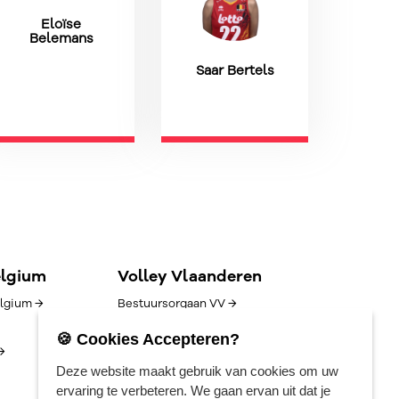
Eloïse
Belemans
Saar Bertels
elgium
Volley Vlaanderen
lgium →
Bestuursorgaan VV →
Goed bestuur →
🍪 Cookies Accepteren?
→
Competitie/uitslagen →
Deze website maakt gebruik van cookies om uw
Algemene voorwaarden →
ervaring te verbeteren. We gaan ervan uit dat je