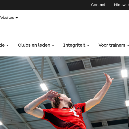
Contact
Nieuwsb
Websites
tie
Clubs en leden
Integriteit
Voor trainers