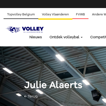
Topvolley Belgium
Volley Vlaanderen
FVWB
Andere 
Nieuws
Ontdek volleybal
Competi
Julie Alaerts
← Terug