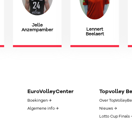
Jelle
Lennert
Anzempamber
Beelaert
EuroVolleyCenter
Topvolley B
Boekingen →
Over TopVolleyBe
Algemene info →
Nieuws →
Lotto Cup Finals 