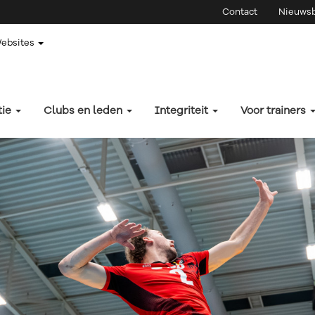
Contact
Nieuwsb
Websites
tie
Clubs en leden
Integriteit
Voor trainers