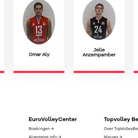
Jelle
Omar Aly
Anzempamber
EuroVolleyCenter
Topvolley B
Boekingen →
Over TopVolleyBe
Algemene info →
Nieuws →