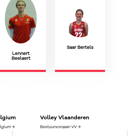
Saar Bertels
Lennert
Beelaert
elgium
Volley Vlaanderen
lgium →
Bestuursorgaan VV →
Goed bestuur →