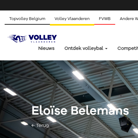
Topvolley Belgium
Volley Vlaanderen
FVWB
Andere 
Nieuws
Ontdek volleybal
Competi
Eloïse Belemans
← Terug