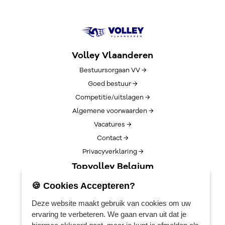
Volley Vlaanderen
Bestuursorgaan VV →
Goed bestuur →
Competitie/uitslagen →
Algemene voorwaarden →
Vacatures →
Contact →
Privacyverklaring →
Topvolley Belgium
Over TopVolleyBelgium →
🍪 Cookies Accepteren?
Nieuws →
Deze website maakt gebruik van cookies om uw
Lotto Cup Finals →
ervaring te verbeteren. We gaan ervan uit dat je
EuroVolleyCenter