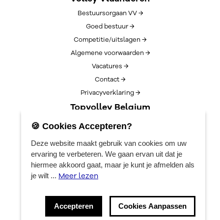
Bestuursorgaan VV →
Goed bestuur →
Competitie/uitslagen →
Algemene voorwaarden →
Vacatures →
Contact →
Privacyverklaring →
Topvolley Belgium
Over TopVolleyBelgium →
🍪 Cookies Accepteren?
Nieuws →
Deze website maakt gebruik van cookies om uw
Lotto Cup Finals →
ervaring te verbeteren. We gaan ervan uit dat je
EuroVolleyCenter
hiermee akkoord gaat, maar je kunt je afmelden als
Meer lezen
je wilt ...
Boekingen →
Algemene info →
Accepteren
Cookies Aanpassen