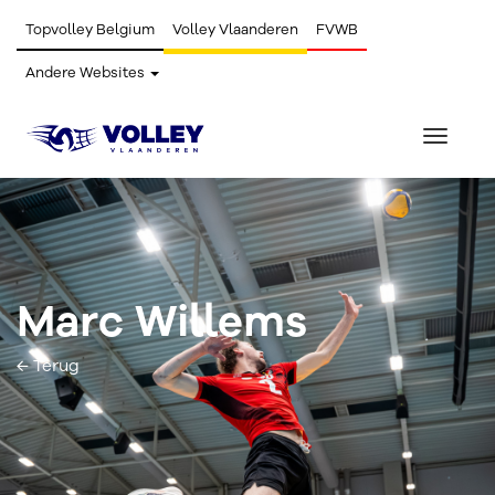
Topvolley Belgium
Volley Vlaanderen
FVWB
Andere Websites
Toggle
navigat
Marc Willems
← Terug