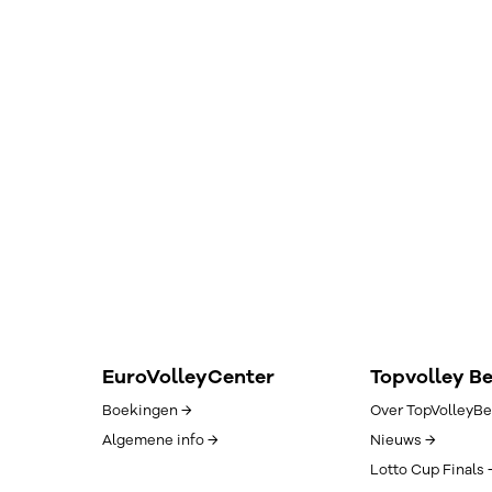
EuroVolleyCenter
Topvolley B
Boekingen →
Over TopVolleyBe
Algemene info →
Nieuws →
Lotto Cup Finals 