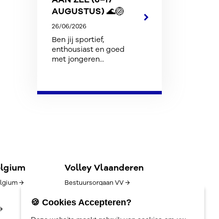
AUGUSTUS) 🌊🏐
26/06/2026
Ben jij sportief,
enthousiast en goed
met jongeren...
elgium
Volley Vlaanderen
lgium →
Bestuursorgaan VV →
Goed bestuur →
🍪 Cookies Accepteren?
→
Competitie/uitslagen →