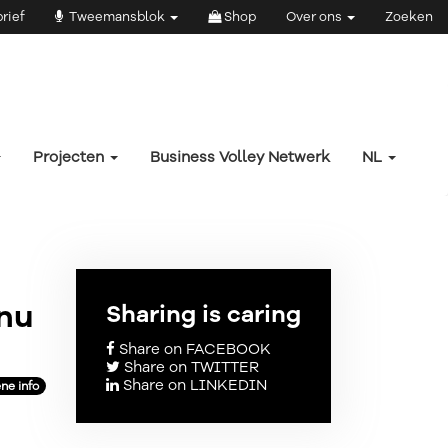
rief
Tweemansblok
Shop
Over ons
Zoeken
Projecten
Business Volley Netwerk
NL
 nu
Sharing is caring
Share on FACEBOOK
Share on TWITTER
Share on LINKEDIN
ne info