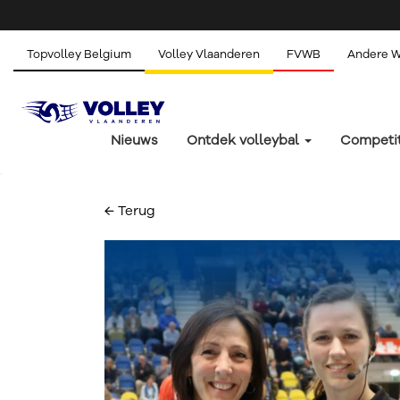
Topvolley Belgium
Volley Vlaanderen
FVWB
Andere 
Nieuws
Ontdek volleybal
Competi
← Terug