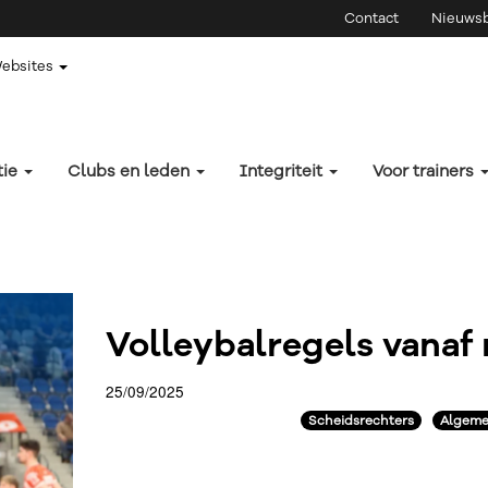
Contact
Nieuwsb
Websites
tie
Clubs en leden
Integriteit
Voor trainers
Volleybalregels vanaf
25/09/2025
Scheidsrechters
Algeme