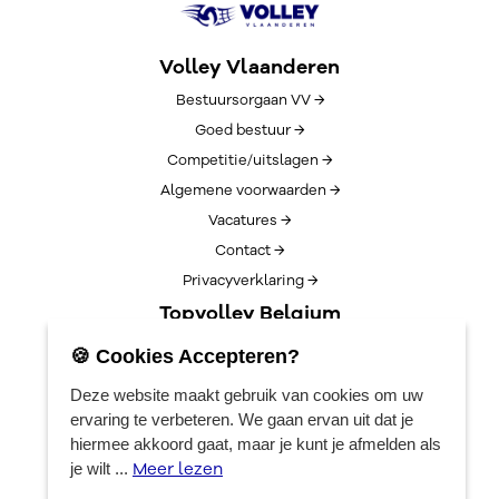
Volley Vlaanderen
Bestuursorgaan VV →
Goed bestuur →
Competitie/uitslagen →
Algemene voorwaarden →
Vacatures →
Contact →
Privacyverklaring →
Topvolley Belgium
Over TopVolleyBelgium →
🍪 Cookies Accepteren?
Nieuws →
Deze website maakt gebruik van cookies om uw
Lotto Cup Finals →
ervaring te verbeteren. We gaan ervan uit dat je
EuroVolleyCenter
hiermee akkoord gaat, maar je kunt je afmelden als
Meer lezen
je wilt ...
Boekingen →