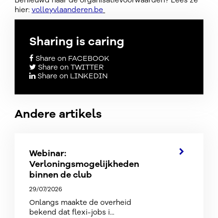
Benieuwd naar de organisatievoorwaarden? Lees ze
hier:
volleyvlaanderen.be
Sharing is caring
Share on FACEBOOK
Share on TWITTER
Share on LINKEDIN
Andere artikels
Webinar:
Verloningsmogelijkheden
binnen de club
29/07/2026
Onlangs maakte de overheid
bekend dat flexi-jobs i...