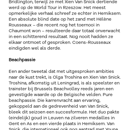
Bridlington, terwijl ze met Xien Van Snick dertiende
werd op de World Tour in Rzeszow. Het meest
opmerkelijke verhaal schreef ze echter in Hemiksem.
Een absolute blind date op het zand met Hélène
Rousseaux – die recent nog het toernooi in
Chaumont won – resulteerde daar totaal onverwacht
in een schitterend resultaat. Nog nooit hadden ze
elkaar ontmoet of gesproken. Coens-Rousseaux
eindigden wel als derde.
Beachpassie
Een ander tweetal dat met uitgesproken ambities
naar de kust trekt, is Olga Troshina en Xien Van Snick.
Troshina, afkomstig uit Leningrad, is als speelster en
trainster bij Brussels Beachvolley reeds jaren een
gevestigde waarde op de Belgische velden. Pure
beachpassie. Die karrenvracht aan ervaring,
gekoppeld aan de gedrevenheid van Van Snick,
bleek dit seizoen een succesformule. Het duo pakte
(eindelijk) goud in Leuven na zilveren medailles in
Gent en As en een vierde plaats in Hemiksem. Van
Snick, die internationaal ook nog aantrad met Youna