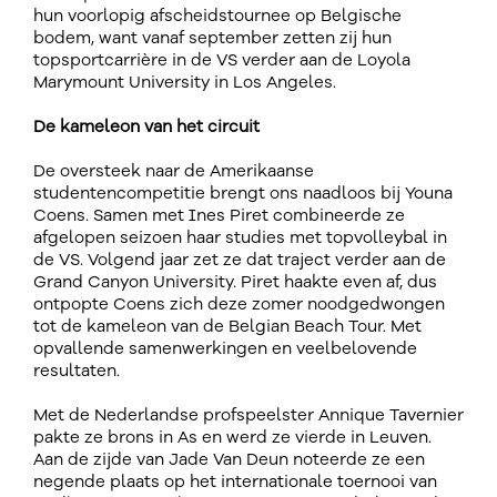
hun voorlopig afscheidstournee op Belgische
bodem, want vanaf september zetten zij hun
topsportcarrière in de VS verder aan de Loyola
Marymount University in Los Angeles.
De kameleon van het circuit
De oversteek naar de Amerikaanse
studentencompetitie brengt ons naadloos bij Youna
Coens. Samen met Ines Piret combineerde ze
afgelopen seizoen haar studies met topvolleybal in
de VS. Volgend jaar zet ze dat traject verder aan de
Grand Canyon University. Piret haakte even af, dus
ontpopte Coens zich deze zomer noodgedwongen
tot de kameleon van de Belgian Beach Tour. Met
opvallende samenwerkingen en veelbelovende
resultaten.
Met de Nederlandse profspeelster Annique Tavernier
pakte ze brons in As en werd ze vierde in Leuven.
Aan de zijde van Jade Van Deun noteerde ze een
negende plaats op het internationale toernooi van