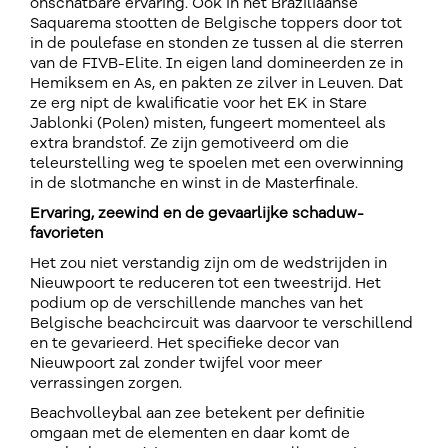
onschatbare ervaring. Ook in het Braziliaanse
Saquarema stootten de Belgische toppers door tot
in de poulefase en stonden ze tussen al die sterren
van de FIVB-Elite. In eigen land domineerden ze in
Hemiksem en As, en pakten ze zilver in Leuven. Dat
ze erg nipt de kwalificatie voor het EK in Stare
Jablonki (Polen) misten, fungeert momenteel als
extra brandstof. Ze zijn gemotiveerd om die
teleurstelling weg te spoelen met een overwinning
in de slotmanche en winst in de Masterfinale.
Ervaring, zeewind en de gevaarlijke schaduw-
favorieten
Het zou niet verstandig zijn om de wedstrijden in
Nieuwpoort te reduceren tot een tweestrijd. Het
podium op de verschillende manches van het
Belgische beachcircuit was daarvoor te verschillend
en te gevarieerd. Het specifieke decor van
Nieuwpoort zal zonder twijfel voor meer
verrassingen zorgen.
Beachvolleybal aan zee betekent per definitie
omgaan met de elementen en daar komt de