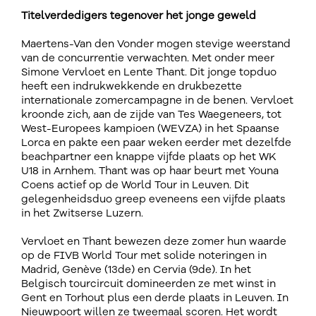
Titelverdedigers tegenover het jonge geweld
Maertens-Van den Vonder mogen stevige weerstand
van de concurrentie verwachten. Met onder meer
Simone Vervloet en Lente Thant. Dit jonge topduo
heeft een indrukwekkende en drukbezette
internationale zomercampagne in de benen. Vervloet
kroonde zich, aan de zijde van Tes Waegeneers, tot
West-Europees kampioen (WEVZA) in het Spaanse
Lorca en pakte een paar weken eerder met dezelfde
beachpartner een knappe vijfde plaats op het WK
U18 in Arnhem. Thant was op haar beurt met Youna
Coens actief op de World Tour in Leuven. Dit
gelegenheidsduo greep eveneens een vijfde plaats
in het Zwitserse Luzern.
Vervloet en Thant bewezen deze zomer hun waarde
op de FIVB World Tour met solide noteringen in
Madrid, Genève (13de) en Cervia (9de). In het
Belgisch tourcircuit domineerden ze met winst in
Gent en Torhout plus een derde plaats in Leuven. In
Nieuwpoort willen ze tweemaal scoren. Het wordt