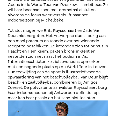
Coens in de World Tour van Rzeszow, is ambitieus. Ze
wil haar beachseizoen met eremetaal afsluiten
alvorens de focus weer verschuift naar het
indoorseizoen bij Michelbeke.
Tot slot mogen we Britt Ruysschaert en Jade Van
Deun niet vergeten. Het Antwerpse duo is bezig aan
een mooi parcours en toonde over het winnende
recept te beschikken. Ze kroonden zich tot primus in
Haacht en Hemiksem, pakten brons in Gent en
nestelden zich net naast het podium in As.
Internationaal lieten ze zich eveneens opmerken
met een negende plaats op de World Tour in Leuven.
Hun toewijding aan de sport is illustratief voor de
opwaardering van het beachvolleybal. Van Deun blijft
beach- en zaalvolleybal combineren bij Amigos
Zoersel. De polyvalente aanvalster Ruysschaert borg
haar indoorschoenen bij Antwerpen definitief op,
maar kan haar passie op het zand niet loslaten.