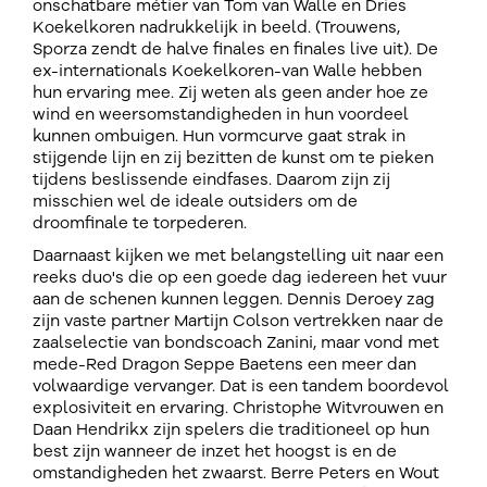
onschatbare métier van Tom van Walle en Dries
Koekelkoren nadrukkelijk in beeld. (Trouwens,
Sporza zendt de halve finales en finales live uit). De
ex-internationals Koekelkoren-van Walle hebben
hun ervaring mee. Zij weten als geen ander hoe ze
wind en weersomstandigheden in hun voordeel
kunnen ombuigen. Hun vormcurve gaat strak in
stijgende lijn en zij bezitten de kunst om te pieken
tijdens beslissende eindfases. Daarom zijn zij
misschien wel de ideale outsiders om de
droomfinale te torpederen.
Daarnaast kijken we met belangstelling uit naar een
reeks duo's die op een goede dag iedereen het vuur
aan de schenen kunnen leggen. Dennis Deroey zag
zijn vaste partner Martijn Colson vertrekken naar de
zaalselectie van bondscoach Zanini, maar vond met
mede-Red Dragon Seppe Baetens een meer dan
volwaardige vervanger. Dat is een tandem boordevol
explosiviteit en ervaring. Christophe Witvrouwen en
Daan Hendrikx zijn spelers die traditioneel op hun
best zijn wanneer de inzet het hoogst is en de
omstandigheden het zwaarst. Berre Peters en Wout