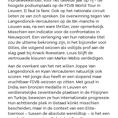
indrukwekkender, voor het tweede jaar op rij - de
hoogste podiumplaats op de FIVB World Tour in
Leuven. Il faut le faire. Ook op het nationale circuit
lieten ze van zich spreken. De overwinning tegen Van
Langendonck-Vercauteren op de BK-manche in
Leuven was, na een ware thriller, zeer opmerkelijk.
Misschien een indicatie voor de confrontaties in
Nieuwpoort. Een verlenging van hun nationale titel
zou de ultieme bekroning zijn, in het bijzonder voor
Gilles, die volgend seizoen als voltijds prof aan de
slag gaat bij Knack Roeselare. Louis blijft de
vertrouwde kleuren van Marke-Webis verdedigen.
Aan de overkant van het net willen Joppe Van
Langendonck en Kyan Vercauteren natuurlijk ook
scoren. Het jonge duo heeft er een slopend maar
vruchtbaar FIVB-seizoen op zitten. Met goud in
India, een bronzen medaille in Leuven en
verdienstelijke zeventiende plaatsen in de Filipijnen
en Turkije, bewezen ze hun internationale progressie.
Hun achttiende plek in Gstaad klinkt misschien
bescheiden, maar in de context van een Elite-
toernooi – tussen de absolute wereldtop – is het een