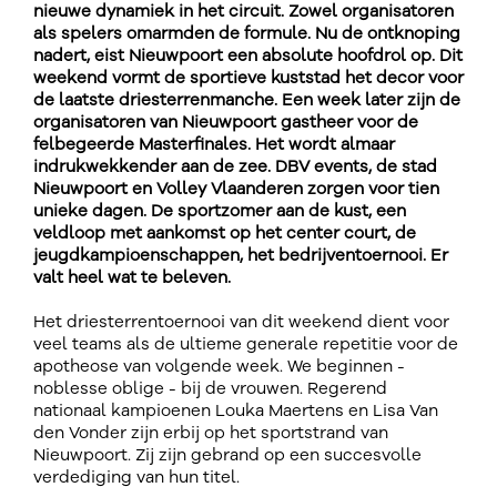
nieuwe dynamiek in het circuit. Zowel organisatoren
als spelers omarmden de formule. Nu de ontknoping
nadert, eist Nieuwpoort een absolute hoofdrol op. Dit
weekend vormt de sportieve kuststad het decor voor
de laatste driesterrenmanche. Een week later zijn de
organisatoren van Nieuwpoort gastheer voor de
felbegeerde Masterfinales. Het wordt almaar
indrukwekkender aan de zee. DBV events, de stad
Nieuwpoort en Volley Vlaanderen zorgen voor tien
unieke dagen. De sportzomer aan de kust, een
veldloop met aankomst op het center court, de
jeugdkampioenschappen, het bedrijventoernooi. Er
valt heel wat te beleven.
Het driesterrentoernooi van dit weekend dient voor
veel teams als de ultieme generale repetitie voor de
apotheose van volgende week. We beginnen -
noblesse oblige - bij de vrouwen. Regerend
nationaal kampioenen Louka Maertens en Lisa Van
den Vonder zijn erbij op het sportstrand van
Nieuwpoort. Zij zijn gebrand op een succesvolle
verdediging van hun titel.