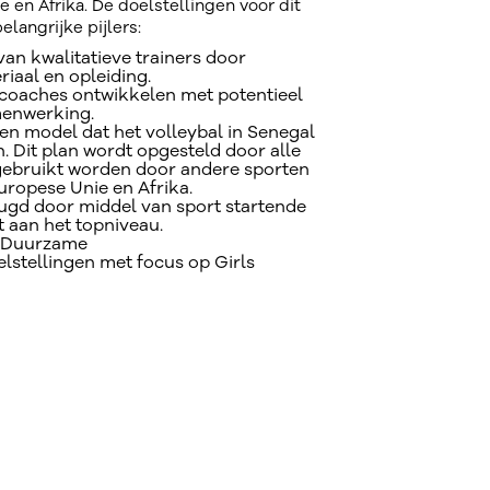
 en Afrika. De doelstellingen voor dit
belangrijke pijlers:
an kwalitatieve trainers door
riaal en opleiding.
coaches ontwikkelen met potentieel
menwerking.
en model dat het volleybal in Senegal
 Dit plan wordt opgesteld door alle
gebruikt worden door andere sporten
uropese Unie en Afrika.
eugd door middel van sport startende
t aan het topniveau.
e Duurzame
lstellingen met focus op Girls