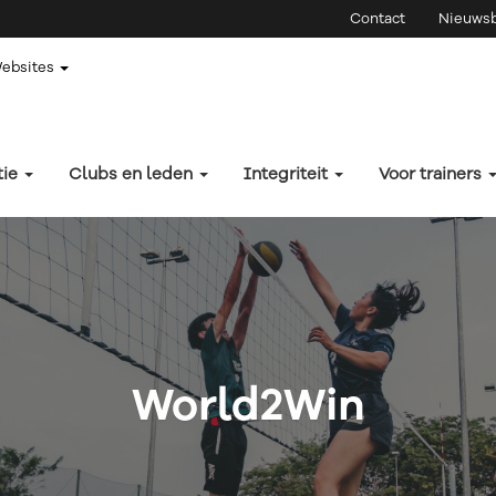
Contact
Nieuwsb
Websites
tie
Clubs en leden
Integriteit
Voor trainers
World2Win