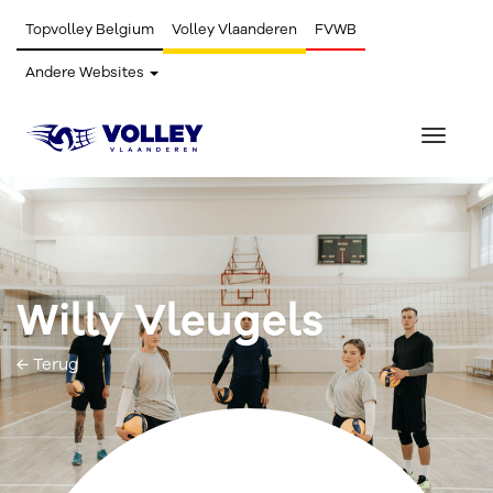
Topvolley Belgium
Volley Vlaanderen
FVWB
Andere Websites
Toggle
navigat
Willy Vleugels
← Terug