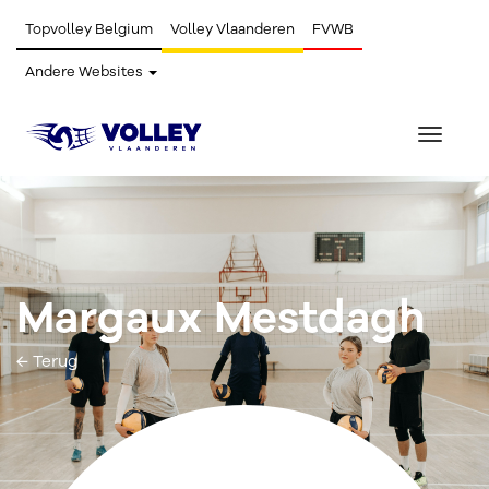
Topvolley Belgium
Volley Vlaanderen
FVWB
Andere Websites
Toggle
navigat
Margaux Mestdagh
← Terug