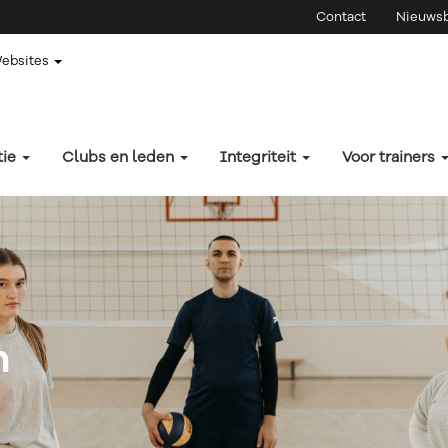
Contact
Nieuwsb
Websites
tie
Clubs en leden
Integriteit
Voor trainers
n