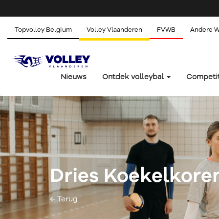
Topvolley Belgium
Volley Vlaanderen
FVWB
Andere 
Nieuws
Ontdek volleybal
Competi
Dries Koekelkore
← Terug