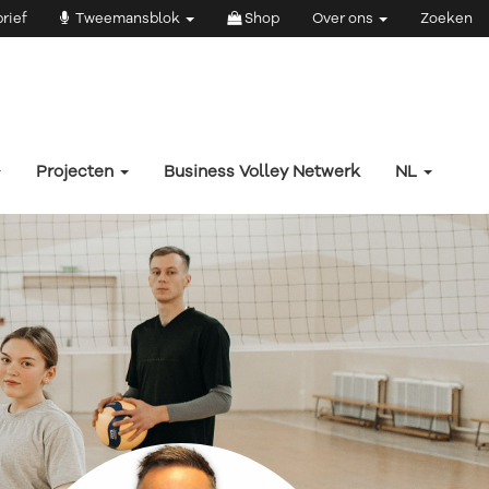
rief
Tweemansblok
Shop
Over ons
Zoeken
Projecten
Business Volley Netwerk
NL