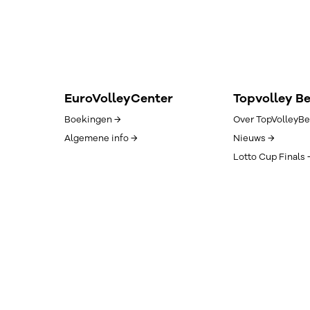
EuroVolleyCenter
Topvolley B
Boekingen →
Over TopVolleyBe
Algemene info →
Nieuws →
Lotto Cup Finals 