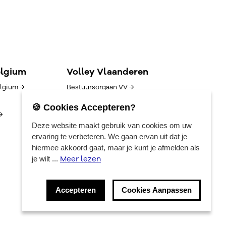
elgium
Volley Vlaanderen
lgium →
Bestuursorgaan VV →
Goed bestuur →
🍪 Cookies Accepteren?
→
Competitie/uitslagen →
Deze website maakt gebruik van cookies om uw
Algemene voorwaarden →
ervaring te verbeteren. We gaan ervan uit dat je
Vacatures →
hiermee akkoord gaat, maar je kunt je afmelden als
Contact →
Meer lezen
je wilt ...
Privacyverklaring →
Accepteren
Cookies Aanpassen