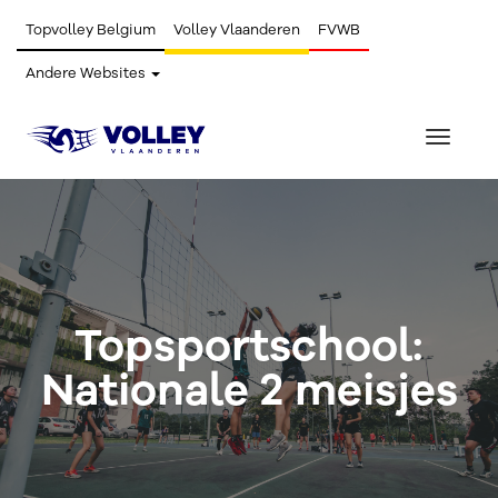
Topvolley Belgium
Volley Vlaanderen
FVWB
Andere Websites
Toggle
navigat
Topsportschool:
Nationale 2 meisjes