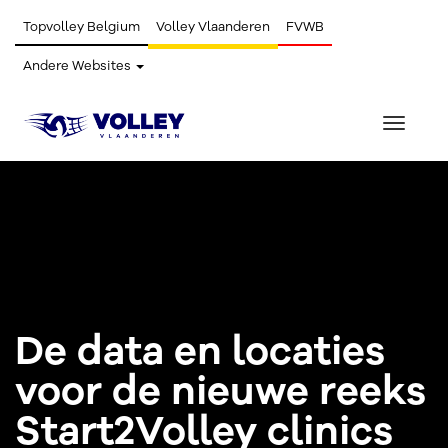
Topvolley Belgium
Volley Vlaanderen
FVWB
Andere Websites
Toggle
navigat
De data en locaties
voor de nieuwe reeks
Start2Volley clinics